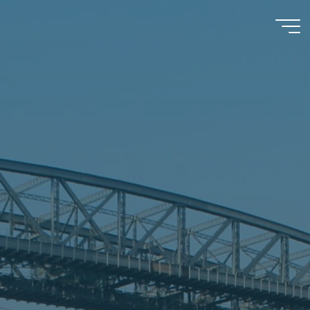
A y M
D'Espósito
S.R.L.