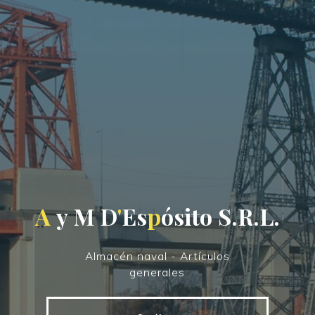
A
y
M
D
'
E
s
p
ó
s
i
t
o
S
.
R
.
L
.
Almacén naval - Artículos
generales