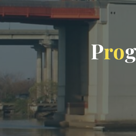
P
r
o