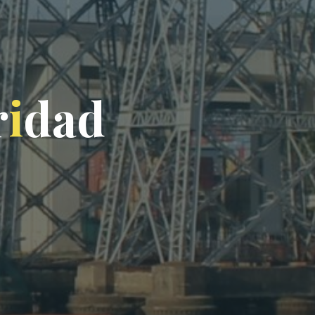
r
i
d
d
a
d