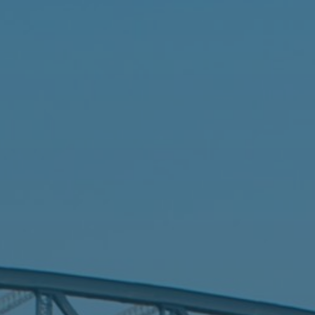
A y M
D'Espósito
S.R.L.