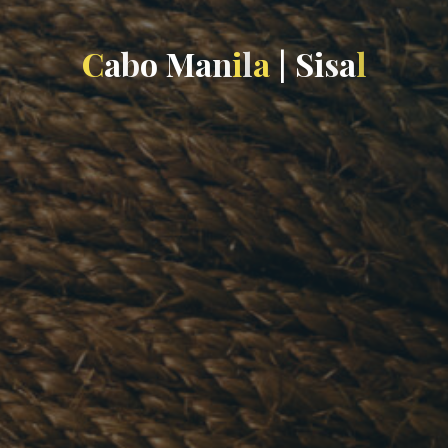
C
a
b
o
M
a
n
i
l
a
|
S
i
s
a
l