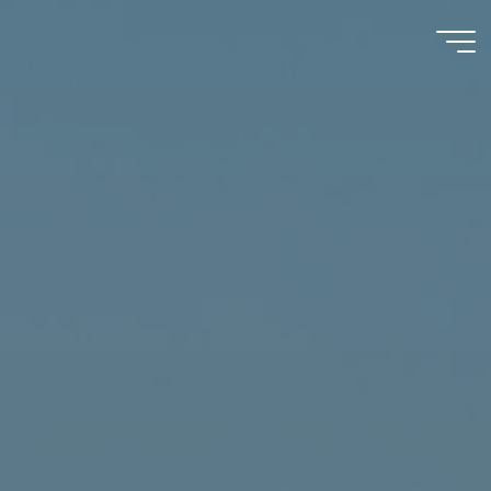
A y M
D'Espósito
S.R.L.