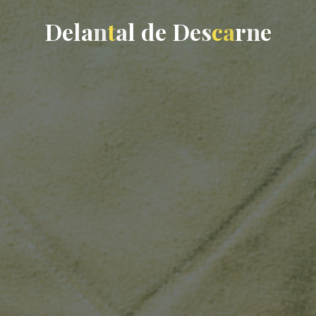
D
e
l
a
n
t
a
l
d
e
D
e
s
c
a
r
n
e