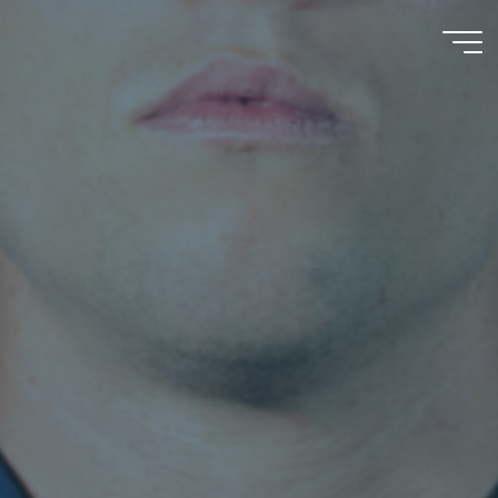
A y M
D'Espósito
S.R.L.