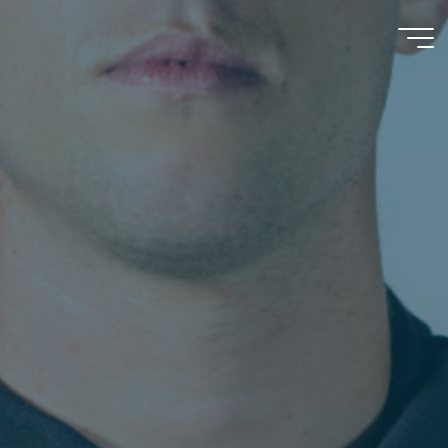
A y M
D'Espósito
S.R.L.