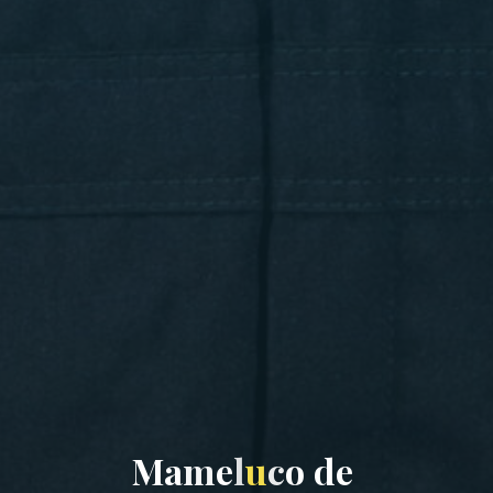
M
a
m
e
l
u
c
o
d
e