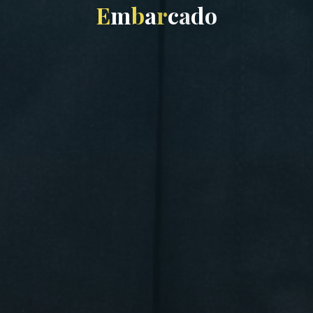
E
m
b
a
r
c
a
d
o