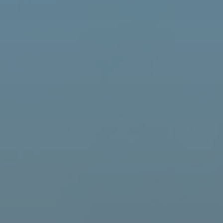
A y M
D'Espósito
S.R.L.