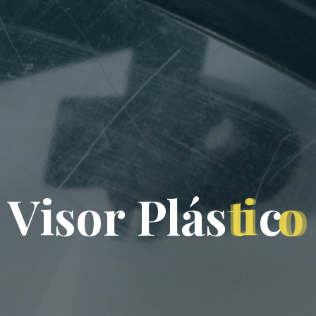
V
i
s
o
r
P
l
á
s
t
i
c
o