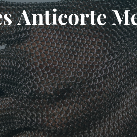
e
s
A
n
t
i
c
o
r
t
e
M