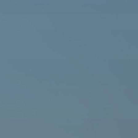
A y M
D'Espósito
S.R.L.