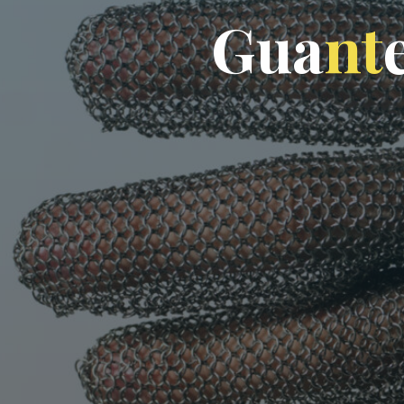
G
u
a
n
t