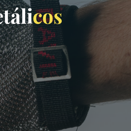
e
t
á
l
i
c
o
s